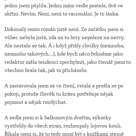
jednu jsem půjčila. Jednu mám vedle postele, dvě ve
skříni. Nevím. Není, není to racionální. Je to láska.
Dokonalý tento román jistě není. Ze začátku jsem si
vůbec nebyla jistá, zda mi to brzy nepoleze na nervy.
Ale nestalo se tak. A i když přišly chvilky (nemnoho,
nemnoho takových…), kde bych něco řekněme jako
redaktor měla tendenci zpochybnit, jako čtenář jsem to
všechno brala tak, jak to přicházelo.
A zastavovala jsem se ve čtení, vstala a prošla se po
pokoji, protože člověk tu krásu potřebuje nějak
pojmout a nějak rozdýchat.
A sedla jsem si k balkonovým dveřím, sýkorky
vystřelily do všech stran, rozhoupaly lojovou kouli.
Říkala jsem si, že to tedy musí být s knížkami stejně