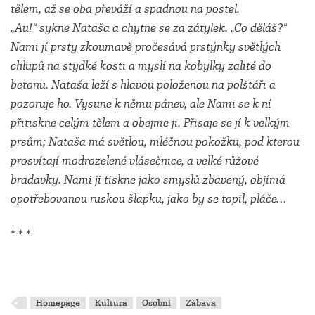
tělem, až se oba převáží a spadnou na postel.
„Au!“ sykne Nataša a chytne se za zátylek. „Co děláš?“
Nami jí prsty zkoumavě pročesává prstýnky světlých
chlupů na stydké kosti a myslí na kobylky zalité do
betonu. Nataša leží s hlavou položenou na polštáři a
pozoruje ho. Vysune k němu pánev, ale Nami se k ní
přitiskne celým tělem a obejme ji. Přisaje se jí k velkým
prsům; Nataša má světlou, mléčnou pokožku, pod kterou
prosvítají modrozelené vlásečnice, a velké růžové
bradavky. Nami ji tiskne jako smyslů zbavený, objímá
opotřebovanou ruskou šlapku, jako by se topil, pláče…
* * *
Homepage
Kultura
Osobní
Zábava