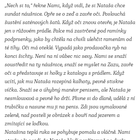
„Nech si to,“ řekne Nami, když vidí, že si Nataša chce
sundat náušnice. Opře se o zeď a zavře oči. Poslouchá
šustění saténových šatů. Když oči znovu otevře, je Nataša
jen v růžovém prádle. Palce má zastrčené pod ramínky
podprsenky, jako by chtěla na chvíli ulehčit ramenům od
té tíhy. Oči má oteklé. Vypadá jako prodavačka ryb na
konci šichty. Není na ní vůbec nic sexy. Nami se snaží
soustředit na ty náušnice, snaží se myslet na Zazu, zavře
oči a představuje si holky z katalogu s prádlem. Když
ucítí, jak mu Nataša rozepíná kalhoty, pevně stiskne
víčka. Snaží se o úhybný manévr penisem, ale Nataša je
nesmlouvavá a pevně ho drží. Plivne si do dlaně, udělá z ní
trubičku a nasune mu ji na penis. Zdi jsou vymalované
zeleně, nad postelí je obrázek s bouří nad jezerem a
zmítající se loďkou.
Natašina teplá ruka se pohybuje pomalu a vláčně. Nami