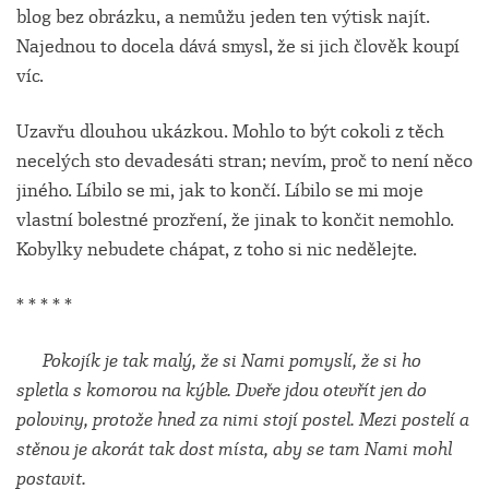
blog bez obrázku, a nemůžu jeden ten výtisk najít.
Najednou to docela dává smysl, že si jich člověk koupí
víc.
Uzavřu dlouhou ukázkou. Mohlo to být cokoli z těch
necelých sto devadesáti stran; nevím, proč to není něco
jiného. Líbilo se mi, jak to končí. Líbilo se mi moje
vlastní bolestné prozření, že jinak to končit nemohlo.
Kobylky nebudete chápat, z toho si nic nedělejte.
* * * * *
Pokojík je tak malý, že si Nami pomyslí, že si ho
spletla s komorou na kýble. Dveře jdou otevřít jen do
poloviny, protože hned za nimi stojí postel. Mezi postelí a
stěnou je akorát tak dost místa, aby se tam Nami mohl
postavit.