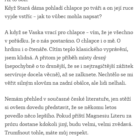
Když Stará dáma pohladí chlapce po tváři a on její ruce
vyjde vstříc – jak to vůbec mohla napsat?
A když se Vaska vrací pro chlapce – vím, že je všechno
v pořádku. Je o nás postaráno. O chlapce i o mě. O
hrdinu i o čtenáře. Cítím teplo klasického vyprávění,
jsem klidná. A přitom je příběh místy drsný
(nepochybně o to drsnější, že se i nejtragičtější zážitek
servíruje docela věcně), až se zalknete. Nechtělo se mi
věřit silným slovům na zadní obálce, ale lidi nelhali.
Nemám přehled v současné české literatuře, jen stěží
si ovšem dovedu představit, že se někomu letos
povedlo něco lepšího. Pokud příští Magnesiu Literu za
prózu dostane kdokoli jiný, budu velmi, velmi zvědavá.
Trumfnout tohle, máte můj respekt.