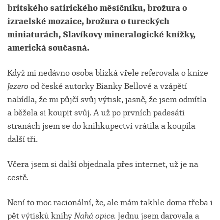
britského satirického měsíčníku, brožura o
izraelské mozaice, brožura o tureckých
miniaturách, Slavíkovy mineralogické knížky,
americká současná.
Když mi nedávno osoba blízká vřele referovala o knize
Jezero
od české autorky Bianky Bellové a vzápětí
nabídla, že mi půjčí svůj výtisk, jasně, že jsem odmítla
a běžela si koupit svůj. A už po prvních padesáti
stranách jsem se do knihkupectví vrátila a koupila
další tři.
Včera jsem si další objednala přes internet, už je na
cestě.
Není to moc racionální, že, ale mám takhle doma třeba i
pět výtisků knihy
Nahá opice.
Jednu jsem darovala a