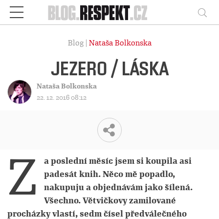
Respekt
Vy
Blog |
Nataša Bolkonska
JEZERO / LÁSKA
Nataša Bolkonska
22. 12. 2016 08:12
Z
a poslední měsíc jsem si koupila asi
padesát knih. Něco mě popadlo,
nakupuju a objednávám jako šílená.
Všechno. Větvičkovy zamilované
procházky vlastí, sedm čísel předválečného