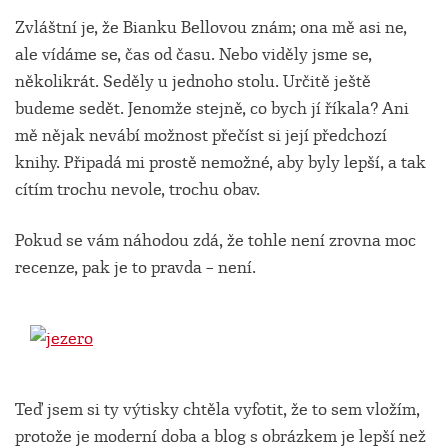
Zvláštní je, že Bianku Bellovou znám; ona mě asi ne,
ale vídáme se, čas od času. Nebo viděly jsme se,
několikrát. Seděly u jednoho stolu. Určitě ještě
budeme sedět. Jenomže stejně, co bych jí říkala? Ani
mě nějak nevábí možnost přečíst si její předchozí
knihy. Připadá mi prostě nemožné, aby byly lepší, a tak
cítím trochu nevole, trochu obav.
Pokud se vám náhodou zdá, že tohle není zrovna moc
recenze, pak je to pravda – není.
Teď jsem si ty výtisky chtěla vyfotit, že to sem vložím,
protože je moderní doba a blog s obrázkem je lepší než