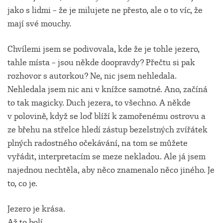
jako s lidmi – že je milujete ne přesto, ale o to víc, že
mají své mouchy.
Chvílemi jsem se podivovala, kde že je tohle jezero,
tahle místa – jsou někde doopravdy? Přečtu si pak
rozhovor s autorkou? Ne, nic jsem nehledala.
Nehledala jsem nic ani v knížce samotné. Ano, začíná
to tak magicky. Duch jezera, to všechno. A někde
v polovině, když se loď blíží k zamořenému ostrovu a
ze břehu na střelce hledí zástup bezelstných zvířátek
plných radostného očekávání, na tom se můžete
vyřádit, interpretacím se meze nekladou. Ale já jsem
najednou nechtěla, aby něco znamenalo něco jiného. Je
to, co je.
Jezero je krása.
Až to bolí.