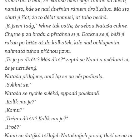
otevře oči a vidí, že Nataša hledí nepřítomně na dveře,
namísto, kde se nad dveřním rámem drolí zdivo. Má sto
chutí jí říct, že to dělat nemusí, ať toho nechá.
„Já jsem tady,“ řekne tak ostře, že sebou Nataša cukne.
Chytne ji za bradu a přitáhne si ji. Dotkne se jí, běží jí
rukou po břiše až do kalhotek, kde nad ochlupením
nahmatá tuhou příčnou jizvu.
„To je po dítěti? Máš dítě?“ zeptá se Nami a uvědomí si,
že je vzrušený.
Nataša přikývne, aniž by se na něj podívala.
„Svlíkni se.“
Nataša se rychle svléká, vypadá polekaně.
„Kolik mu je?“
„Komu?“
„Tvému dítěti? Kolik mu je?“
„Proč?“
Nami se dotýká těžkých Natašiných prsou, tlačí se na ni