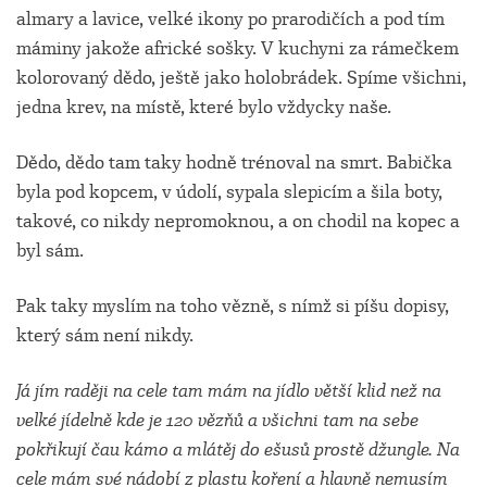
almary a lavice, velké ikony po prarodičích a pod tím
máminy jakože africké sošky. V kuchyni za rámečkem
kolorovaný dědo, ještě jako holobrádek. Spíme všichni,
jedna krev, na místě, které bylo vždycky naše.
Dědo, dědo tam taky hodně trénoval na smrt. Babička
byla pod kopcem, v údolí, sypala slepicím a šila boty,
takové, co nikdy nepromoknou, a on chodil na kopec a
byl sám.
Pak taky myslím na toho vězně, s nímž si píšu dopisy,
který sám není nikdy.
Já jím raději na cele tam mám na jídlo větší klid než na
velké jídelně kde je 120 vězňů a všichni tam na sebe
pokřikují čau kámo a mlátěj do ešusů prostě džungle. Na
cele mám své nádobí z plastu koření a hlavně nemusím