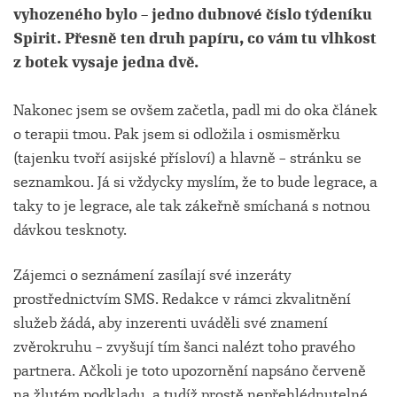
vyhozeného bylo – jedno dubnové číslo týdeníku
Spirit. Přesně ten druh papíru, co vám tu vlhkost
z botek vysaje jedna dvě.
Nakonec jsem se ovšem začetla, padl mi do oka článek
o terapii tmou. Pak jsem si odložila i osmisměrku
(tajenku tvoří asijské přísloví) a hlavně – stránku se
seznamkou. Já si vždycky myslím, že to bude legrace, a
taky to je legrace, ale tak zákeřně smíchaná s notnou
dávkou tesknoty.
Zájemci o seznámení zasílají své inzeráty
prostřednictvím SMS. Redakce v rámci zkvalitnění
služeb žádá, aby inzerenti uváděli své znamení
zvěrokruhu – zvyšují tím šanci nalézt toho pravého
partnera. Ačkoli je toto upozornění napsáno červeně
na žlutém podkladu, a tudíž prostě nepřehlédnutelné,