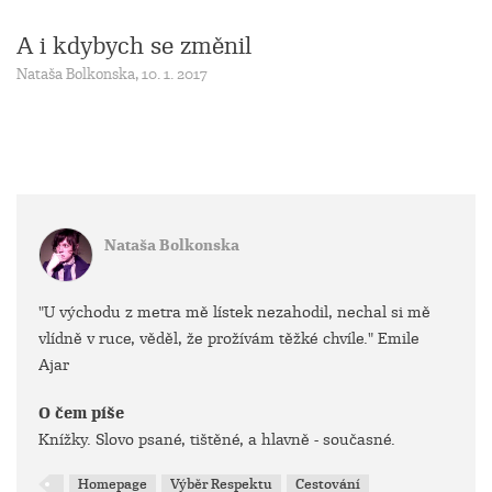
A i kdybych se změnil
Nataša Bolkonska, 10. 1. 2017
Nataša Bolkonska
"U východu z metra mě lístek nezahodil, nechal si mě
vlídně v ruce, věděl, že prožívám těžké chvíle." Emile
Ajar
O čem píše
Knížky. Slovo psané, tištěné, a hlavně - současné.
Homepage
Výběr Respektu
Cestování