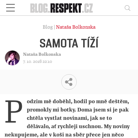
Respekt
Vy
Blog |
Nataša Bolkonska
SAMOTA TÍŽÍ
Nataša Bolkonska
7. 10. 2016 22:10
P
odzim mě doběhl, hodil po mně deštěm,
promokly mi botky. Doma jsem si je pak
chtěla vystlat novinami, jak se to
dělávalo, ať rychleji uschnou. My noviny
nekupujeme, ale v koši na sběr přece jen něco