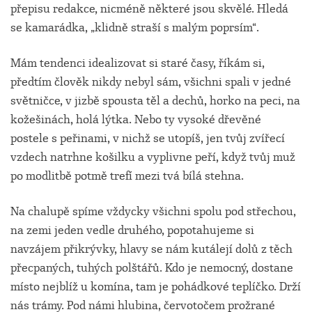
přepisu redakce, nicméně některé jsou skvělé. Hledá
se kamarádka, „klidně straší s malým poprsím“.
Mám tendenci idealizovat si staré časy, říkám si,
předtím člověk nikdy nebyl sám, všichni spali v jedné
světničce, v jizbě spousta těl a dechů, horko na peci, na
kožešinách, holá lýtka. Nebo ty vysoké dřevěné
postele s peřinami, v nichž se utopíš, jen tvůj zvířecí
vzdech natrhne košilku a vyplivne peří, když tvůj muž
po modlitbě potmě trefí mezi tvá bílá stehna.
Na chalupě spíme vždycky všichni spolu pod střechou,
na zemi jeden vedle druhého, popotahujeme si
navzájem přikrývky, hlavy se nám kutálejí dolů z těch
přecpaných, tuhých polštářů. Kdo je nemocný, dostane
místo nejblíž u komína, tam je pohádkové teplíčko. Drží
nás trámy. Pod námi hlubina, červotočem prožrané