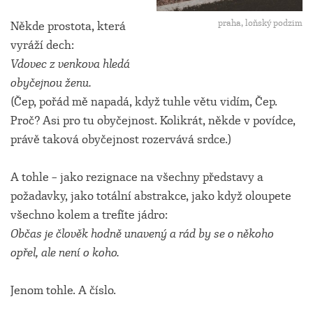
praha, loňský podzim
Někde prostota, která
vyráží dech:
Vdovec z venkova hledá
obyčejnou ženu.
(Čep, pořád mě napadá, když tuhle větu vidím, Čep.
Proč? Asi pro tu obyčejnost. Kolikrát, někde v povídce,
právě taková obyčejnost rozervává srdce.)
A tohle – jako rezignace na všechny představy a
požadavky, jako totální abstrakce, jako když oloupete
všechno kolem a trefíte jádro:
Občas je člověk hodně unavený a rád by se o někoho
opřel, ale není o koho.
Jenom tohle. A číslo.