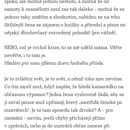
spoko, ale možná jednou nebudu, a možná že od
samoty k osamělosti není zas tak daleko – možná že se
jednou taky změřím a zhodnotím, nabídnu se na trhu
(štíhlejší žena se zájmem o knížky a přírodu) a písne mi
nějaký dlouhovlasý rozvedený pohodář (jen vážně).
NEBO, což je vrchol krize, to za mě udělá máma. Věřte
nevěřte, i to tam je.
Hledám pro svou 58letou dceru hodného přítele.
Je to zvláštní svět, je to svět, o němž toho moc nevíme.
Co tím myslí muž, když napíše, že hledá kamarádku na
občasnou výpomoc? Jedna žena vysloveně žádá, aby se
jí ozval pouze muž upřímný, který „nestřídá ženské po
inzerátech“. Je to tam opravdu tak divoké? A – pro
zasmání – nevím, jestli chyby přicházejí přímo
v zprávách, nebo je do inzerátů občas zanese při