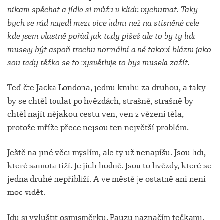
nikam spěchat a jídlo si můžu v klidu vychutnat. Taky
bych se rád najedl mezi více lidmi než na stísněné cele
kde jsem vlastně pořád jak tady píšeš ale to by ty lidi
musely být aspoň trochu normální a né takoví blázni jako
sou tady těžko se to vysvětluje to bys musela zažít.
Teď čte Jacka Londona, jednu knihu za druhou, a taky
by se chtěl toulat po hvězdách, strašně, strašně by
chtěl najít nějakou cestu ven, ven z vězení těla,
protože mříže přece nejsou ten největší problém.
Ještě na jiné věci myslím, ale ty už nenapíšu. Jsou lidi,
které samota tíží. Je jich hodně. Jsou to hvězdy, které se
jedna druhé nepřiblíží. A ve městě je ostatně ani není
moc vidět.
Jdu si vyluštit osmisměrku. Pauzu naznačím tečkami.