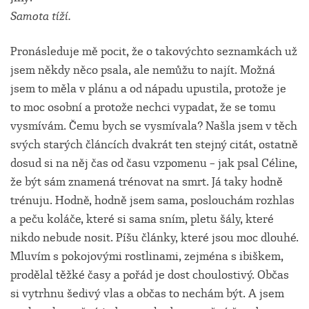
Samota tíží.
Pronásleduje mě pocit, že o takovýchto seznamkách už
jsem někdy něco psala, ale nemůžu to najít. Možná
jsem to měla v plánu a od nápadu upustila, protože je
to moc osobní a protože nechci vypadat, že se tomu
vysmívám. Čemu bych se vysmívala? Našla jsem v těch
svých starých článcích dvakrát ten stejný citát, ostatně
dosud si na něj čas od času vzpomenu – jak psal Céline,
že být sám znamená trénovat na smrt. Já taky hodně
trénuju. Hodně, hodně jsem sama, poslouchám rozhlas
a peču koláče, které si sama sním, pletu šály, které
nikdo nebude nosit. Píšu články, které jsou moc dlouhé.
Mluvím s pokojovými rostlinami, zejména s ibiškem,
prodělal těžké časy a pořád je dost choulostivý. Občas
si vytrhnu šedivý vlas a občas to nechám být. A jsem