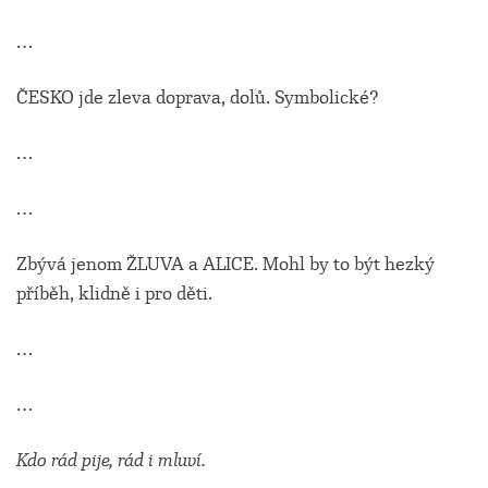
…
ČESKO jde zleva doprava, dolů. Symbolické?
…
…
Zbývá jenom ŽLUVA a ALICE. Mohl by to být hezký
příběh, klidně i pro děti.
…
…
Kdo rád pije, rád i mluví.