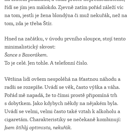
řídí se jím jen málokdo. Zjevně zatím pořád záleží víc
na tom, jestli je žena blondýna či muž nekuřák, než na
tom, zda je třeba Štír.
Hned na začátku, v úvodu prvního sloupce, stojí tento
minimalistický skvost:
Šance s Bavorákem.
To je celé. Jen tohle. A telefonní číslo.
Většina lidí ovšem nespoléhá na šťastnou náhodu a
radši se rozepíše. Uvádí se věk, často výška a váha.
Pořád mě napadá, že to čímsi prostě připomíná trh
s dobytkem. Jako kdybych někdy na nějakém byla.
Uvádí se velmi, velmi často také vztah k alkoholu a
cigaretám. Charakteristiky se nečekaně kombinují:
Jsem štíhlý optimista, nekuřák.