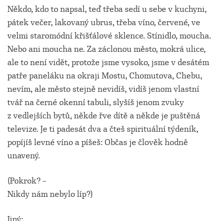
Někdo, kdo to napsal, teď třeba sedí u sebe v kuchyni,
pátek večer, lakovaný ubrus, třeba víno, červené, ve
velmi staromódní křišťálové sklence. Stínidlo, moucha.
Nebo ani moucha ne. Za záclonou město, mokrá ulice,
ale to není vidět, protože jsme vysoko, jsme v desátém
patře paneláku na okraji Mostu, Chomutova, Chebu,
nevím, ale město stejně nevidíš, vidíš jenom vlastní
tvář na černé okenní tabuli, slyšíš jenom zvuky
z vedlejších bytů, někde řve dítě a někde je puštěná
televize. Je ti padesát dva a čteš spirituální týdeník,
popíjíš levné víno a píšeš: Občas je člověk hodně
unavený.
(Pokrok? –
Nikdy nám nebylo líp?)
Jiný: