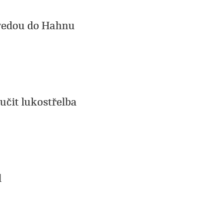
vedou do Hahnu
učit lukostřelba
d