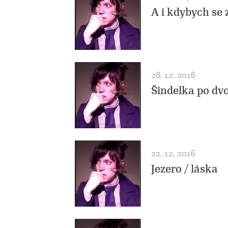
A i kdybych se 
28. 12. 2016
Šindelka po dv
22. 12. 2016
Jezero / láska