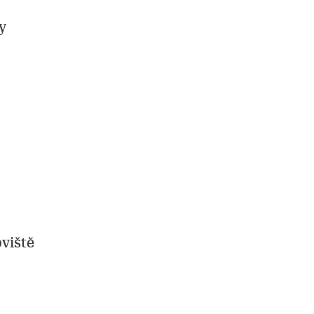
y
viště