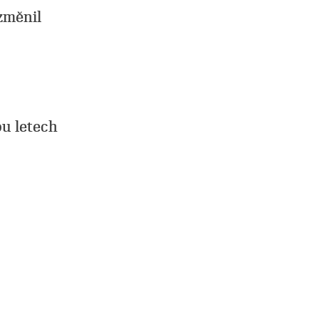
změnil
ou letech